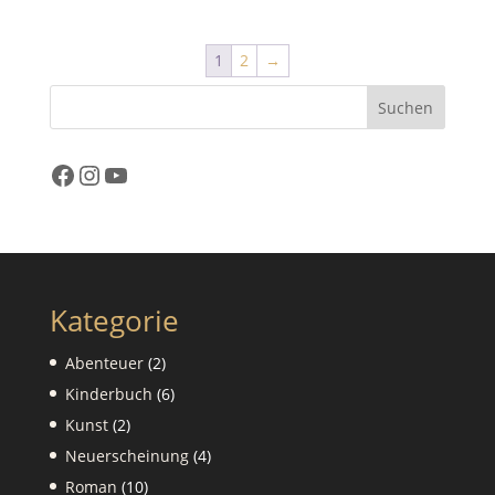
1
2
→
Suchen
Facebook
Instagram
YouTube
Kategorie
2
Abenteuer
2
Produkte
6
Kinderbuch
6
Produkte
2
Kunst
2
Produkte
4
Neuerscheinung
4
Produkte
10
Roman
10