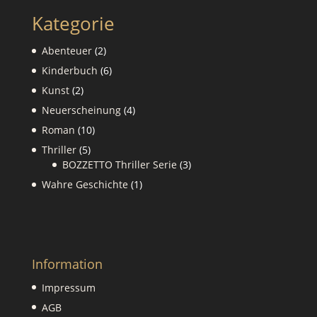
Kategorie
2
Abenteuer
2
Produkte
6
Kinderbuch
6
Produkte
2
Kunst
2
Produkte
4
Neuerscheinung
4
Produkte
10
Roman
10
Produkte
5
Thriller
5
Produkte
3
BOZZETTO Thriller Serie
3
Produkte
1
Wahre Geschichte
1
Produkt
Information
Impressum
AGB