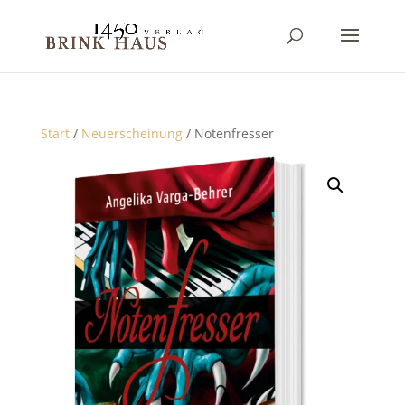
Start
/
Neuerscheinung
/ Notenfresser